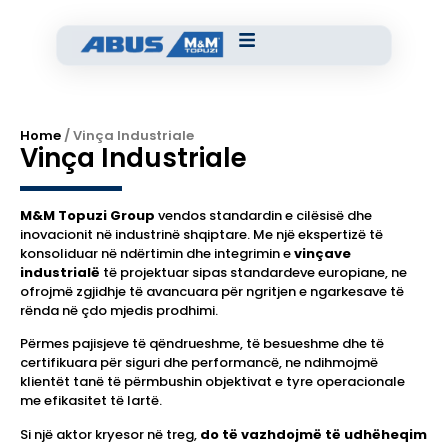
Home
/ Vinça Industriale
Vinça Industriale
M&M Topuzi Group
vendos standardin e cilësisë dhe
inovacionit në industrinë shqiptare. Me një ekspertizë të
konsoliduar në ndërtimin dhe integrimin e
vinçave
industrialë
të projektuar sipas standardeve europiane, ne
ofrojmë zgjidhje të avancuara për ngritjen e ngarkesave të
rënda në çdo mjedis prodhimi.
Përmes pajisjeve të qëndrueshme, të besueshme dhe të
certifikuara për siguri dhe performancë, ne ndihmojmë
klientët tanë të përmbushin objektivat e tyre operacionale
me efikasitet të lartë.
Si një aktor kryesor në treg,
do të vazhdojmë të udhëheqim