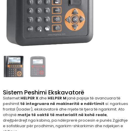
Sistem Peshimi Ekskavatorë
Sistemet
HELPER X
dhe
HELPER M
janë pajisje të avancuara të
peshimit
të
integruara
në
makineritë
e
ndërtimit
si: ngarkues
frontal (loader), ekskavatorë dhe mjete të tjera të ngarkimit. Ato
ofrojnë
matje
të
saktë
të
materialit
në
kohë
reale
,
drejtpërdrejt nga kabina, pa ndërprerë procesin e punës.Zgjidhje
e sofistikuar për prodhimin, ngarkim-shkarkimin dhe ndjekjen e