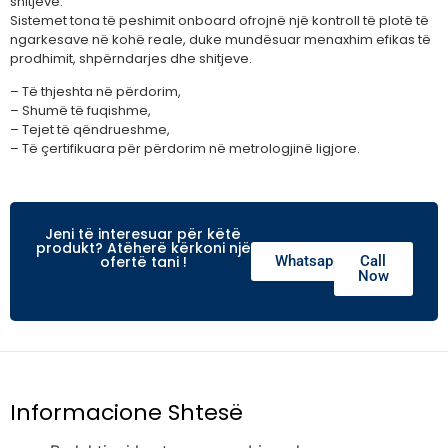
shitjeve.
Sistemet tona të peshimit onboard ofrojnë një kontroll të plotë të
ngarkesave në kohë reale, duke mundësuar menaxhim efikas të
prodhimit, shpërndarjes dhe shitjeve.
– Të thjeshta në përdorim,
– Shumë të fuqishme,
– Tejet të qëndrueshme,
– Të çertifikuara për përdorim në metrologjinë ligjore.
Jeni të interesuar për këtë
produkt? Atëherë kërkoni një
ofertë tani !
Whatsapp
Call
Now
Informacione Shtesë